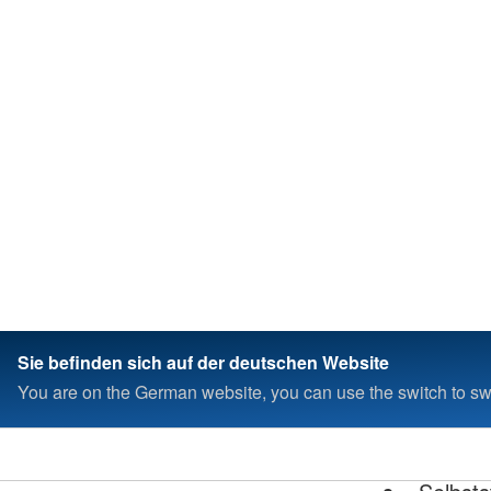
Voraussetzungen sind:
Gerät muss eingeschaltet sein
Netzverbindung muss gewährleistet 
GPS, mindestens drei Satelliten we
benötigt
Wel
Sicher
Selbsts