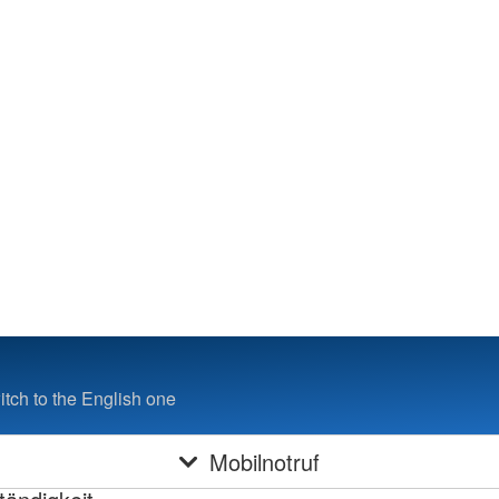
sein
rden zur Ortung
che Vorteile bietet
DRK-Mobilnotruf?
heit zuhause und unterwegs
tändigkeit