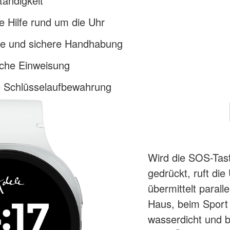
e Hilfe rund um die Uhr
he und sichere Handhabung
iche Einweisung
e Schlüsselaufbewahrung
Wird die SOS-Tas
gedrückt, ruft di
übermittelt parall
Haus, beim Sport 
wasserdicht und bi
Hilfe. Über den N