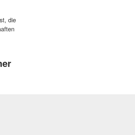
t, die
haften
ner