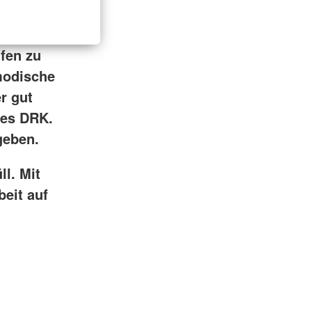
lfen zu
modische
r gut
des DRK.
geben.
ll. Mit
beit auf