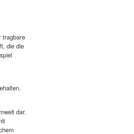
r tragbare
t, die die
spiel
ehalten.
,
mwelt dar.
it
schem