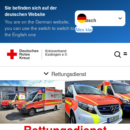
Sie befinden sich auf der
Sprache wechseln zu
deutschen Website
You are on the German website,
you can use the switch to switch to
Alles klar
the English one
Kreisverband
Esslingen e.V.
Rettungsdienst
Rettungsdienst