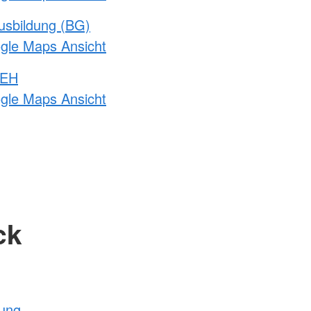
usbildung (BG)
ogle Maps Ansicht
 EH
ogle Maps Ansicht
ck
tung