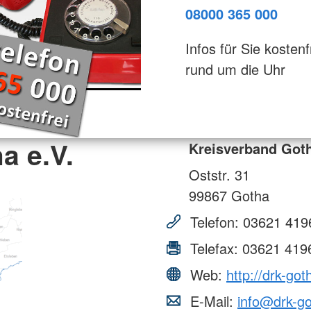
08000 365 000
Infos für Sie kostenf
rund um die Uhr
a e.V.
Kreisverband Goth
Oststr. 31
99867
Gotha
Telefon:
03621 419
Telefax:
03621 419
Web:
http://drk-got
E-Mail:
info@drk-g