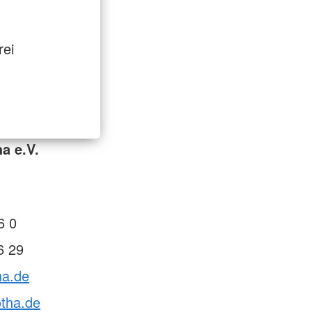
rei
a e.V.
6 0
6 29
ha.de
otha.de